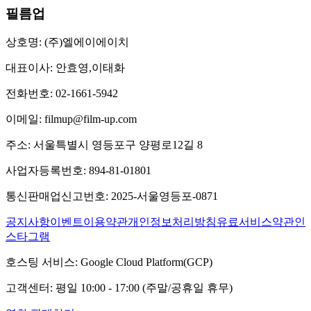
필름업
상호명:
(주)엘에이에이치
대표이사:
안효영,이태화
전화번호:
02-1661-5942
이메일:
filmup@film-up.com
주소:
서울특별시 영등포구 양평로12길 8
사업자등록번호:
894-81-01801
통신판매업신고번호:
2025-서울영등포-0871
공지사항
이벤트
이용약관
개인정보처리방침
유료서비스약관
인
스타그램
호스팅 서비스:
Google Cloud Platform(GCP)
고객센터:
평일 10:00 - 17:00 (주말/공휴일 휴무)