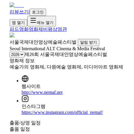
리뷰쓰기
|
로그인
앱 열기
메뉴 열기
피드
영화
영화제
비평
상영관
서울국제대안영상예술페스티벌
알림 받기
Seoul International ALT Cinema & Media Festival
제26회 서울국제대안영상예술페스티벌
영화제 정보
예술가의 영화제, 다원예술 영화제, 미디어아트 영화제
웹사이트
http://www.nemaf.net
인스타그램
https://www.instagram.com/official_nemaf/
출품/상영 일정
출품 일정