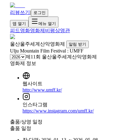
리뷰쓰기
|
로그인
앱 열기
메뉴 열기
피드
영화
영화제
비평
상영관
울산울주세계산악영화제
알림 받기
Ulju Mountain Film Festival : UMFF
제11회 울산울주세계산악영화제
영화제 정보
웹사이트
http://www.umff.kr/
인스타그램
https://www.instagram.com/umff.kr/
출품/상영 일정
출품 일정
장∙단편
:
2026. 01. 13.
~
2026. 05. 08.