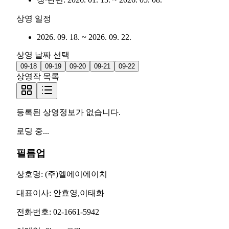
상영 일정
2026. 09. 18.
~
2026. 09. 22.
상영 날짜 선택
09-18
09-19
09-20
09-21
09-22
상영작 목록
등록된 상영정보가 없습니다.
로딩 중...
필름업
상호명:
(주)엘에이에이치
대표이사:
안효영,이태화
전화번호:
02-1661-5942