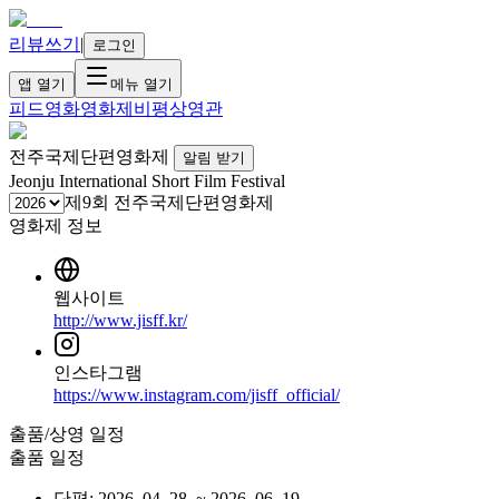
리뷰쓰기
|
로그인
앱 열기
메뉴 열기
피드
영화
영화제
비평
상영관
전주국제단편영화제
알림 받기
Jeonju International Short Film Festival
제9회 전주국제단편영화제
영화제 정보
웹사이트
http://www.jisff.kr/
인스타그램
https://www.instagram.com/jisff_official/
출품/상영 일정
출품 일정
단편
:
2026. 04. 28.
~
2026. 06. 19.