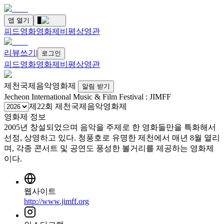
앱 열기
?
피드
영화
영화제
비평
상영관
리뷰쓰기
|
로그인
피드
영화
영화제
비평
상영관
제천국제음악영화제
알림 받기
Jecheon International Music & Film Festival : JIMFF
제22회 제천국제음악영화제
영화제 정보
2005년 창설되었으며 음악을 주제로 한 영화들만을 특화해서
선정, 상영하고 있다. 청풍호로 유명한 제천에서 매년 8월 열리
며, 각종 콘서트 및 공연도 풍성한 볼거리를 제공하는 영화제
이다.
웹사이트
http://www.jimff.org