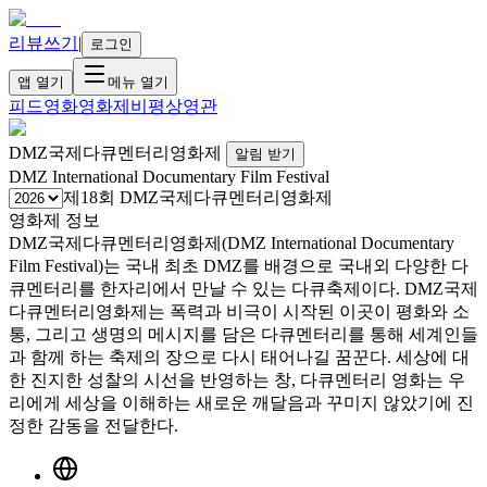
리뷰쓰기
|
로그인
앱 열기
메뉴 열기
피드
영화
영화제
비평
상영관
DMZ국제다큐멘터리영화제
알림 받기
DMZ International Documentary Film Festival
제18회 DMZ국제다큐멘터리영화제
영화제 정보
DMZ국제다큐멘터리영화제(DMZ International Documentary
Film Festival)는 국내 최초 DMZ를 배경으로 국내외 다양한 다
큐멘터리를 한자리에서 만날 수 있는 다큐축제이다. DMZ국제
다큐멘터리영화제는 폭력과 비극이 시작된 이곳이 평화와 소
통, 그리고 생명의 메시지를 담은 다큐멘터리를 통해 세계인들
과 함께 하는 축제의 장으로 다시 태어나길 꿈꾼다. 세상에 대
한 진지한 성찰의 시선을 반영하는 창, 다큐멘터리 영화는 우
리에게 세상을 이해하는 새로운 깨달음과 꾸미지 않았기에 진
정한 감동을 전달한다.