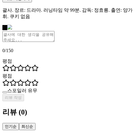
괄사. 장르: 드라마. 러닝타임 약 99분. 감독: 정효룡. 출연: 양가
휘. 쿠키 없음
나
0
/
150
평점
평점
스포일러 유무
리뷰 작성
리뷰
(
0
)
인기순
최신순