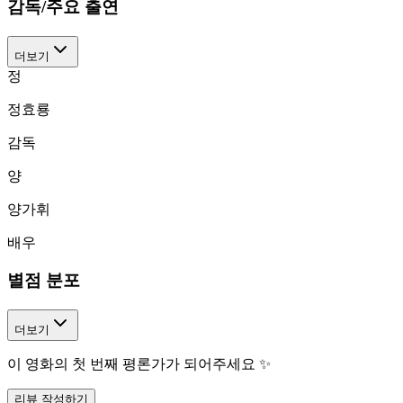
감독/주요 출연
더보기
정
정효룡
감독
양
양가휘
배우
별점 분포
더보기
이 영화의 첫 번째 평론가가 되어주세요 ✨
리뷰 작성하기