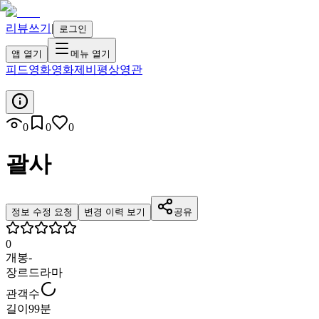
리뷰쓰기
|
로그인
앱 열기
메뉴 열기
피드
영화
영화제
비평
상영관
0
0
0
괄사
정보 수정 요청
변경 이력 보기
공유
0
개봉
-
장르
드라마
관객수
길이
99분