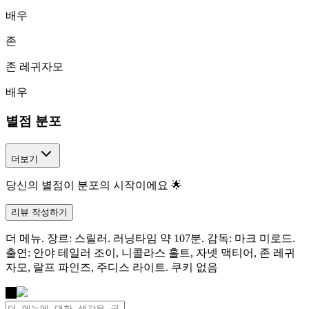
배우
존
존 레귀자모
배우
별점 분포
더보기
당신의 별점이 분포의 시작이에요 🌟
리뷰 작성하기
더 메뉴. 장르: 스릴러. 러닝타임 약 107분. 감독: 마크 미로드.
출연: 안야 테일러 조이, 니콜라스 홀트, 자넷 맥티어, 존 레귀
자모, 랄프 파인즈, 주디스 라이트. 쿠키 없음
나