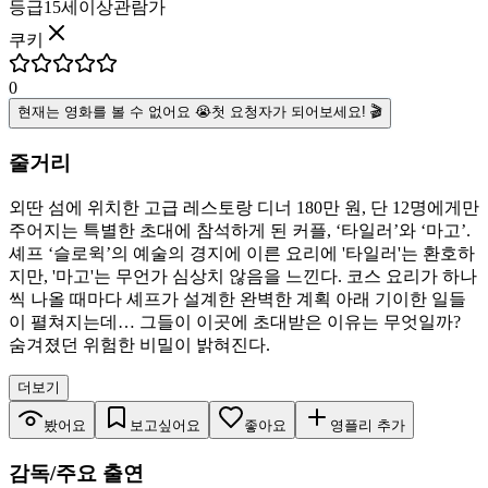
등급
15세이상관람가
쿠키
0
현재는 영화를 볼 수 없어요 😭
첫 요청자가 되어보세요! 🎬
줄거리
외딴 섬에 위치한 고급 레스토랑 디너 180만 원, 단 12명에게만
주어지는 특별한 초대에 참석하게 된 커플, ‘타일러’와 ‘마고’.
셰프 ‘슬로윅’의 예술의 경지에 이른 요리에 '타일러'는 환호하
지만, '마고'는 무언가 심상치 않음을 느낀다. 코스 요리가 하나
씩 나올 때마다 셰프가 설계한 완벽한 계획 아래 기이한 일들
이 펼쳐지는데… 그들이 이곳에 초대받은 이유는 무엇일까?
숨겨졌던 위험한 비밀이 밝혀진다.
더보기
봤어요
보고싶어요
좋아요
영플리 추가
감독/주요 출연