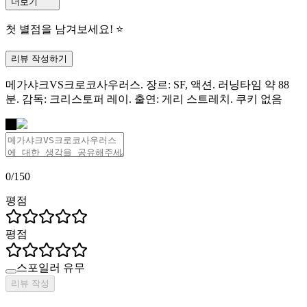
더보기
첫 별점을 남겨보세요! ⭐
리뷰 작성하기
메가샤크VS크로코사우러스. 장르: SF, 액션. 러닝타임 약 88
분. 감독: 크리스토퍼 레이. 출연: 게리 스트레치. 쿠키 없음
나
0
/
150
평점
평점
스포일러 유무
리뷰 작성