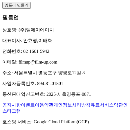
영플리 만들기
필름업
상호명:
(주)엘에이에이치
대표이사:
안효영,이태화
전화번호:
02-1661-5942
이메일:
filmup@film-up.com
주소:
서울특별시 영등포구 양평로12길 8
사업자등록번호:
894-81-01801
통신판매업신고번호:
2025-서울영등포-0871
공지사항
이벤트
이용약관
개인정보처리방침
유료서비스약관
인
스타그램
호스팅 서비스:
Google Cloud Platform(GCP)