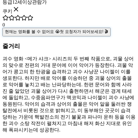
등급
12세이상관람가
쿠키
0
현재는 영화를 볼 수 없어요 😭
첫 요청자가 되어보세요! 🎬
줄거리
괴수 영화 <메가 샤크> 시리즈의 두 번째 작품으로, 괴물 상어
의 맞수로 전편의 거대 문어에 이어 악어가 등장한다. 괴물 악
어가 콩고의 한 탄광을 습격하고 괴수 사냥꾼 나이젤이 이를
생포한다. 하지만 배로 악어를 이송하던 중 괴물 상어의 출몰
로 악어를 놓치고 배는 난파당하는데. 한편 문어와 함께 사라
진 줄 알았던 괴물 상어가 다시 출현하면서 해군은 경계 태세
에 돌입하고, 수중음파연구가 맥코믹과 나이젤이 괴수 사냥에
동원된다. 악어의 습격과 상어의 출몰은 악어 알을 둘러싼 쟁
탈전에서 비롯된 것으로 밝혀지고, 미 동부해안 곳곳이 습격
당하는 가운데 핵발전소의 전기 불꽃과 파나마 운하 등을 이용
한 괴수 소탕 작전이 펼쳐지고 마침내 해저 화산 지대로 유인
해 폭파시키는데 성공한다.