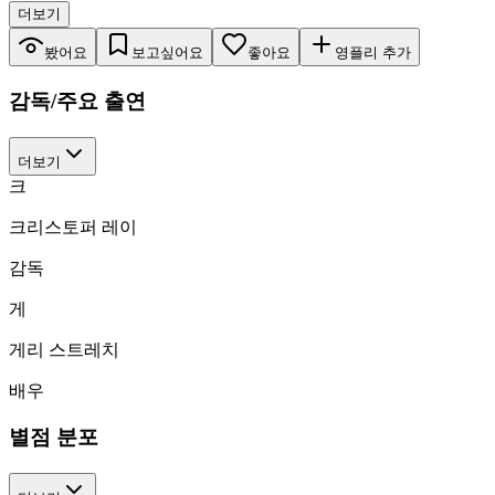
더보기
봤어요
보고싶어요
좋아요
영플리 추가
감독/주요 출연
더보기
크
크리스토퍼 레이
감독
게
게리 스트레치
배우
별점 분포