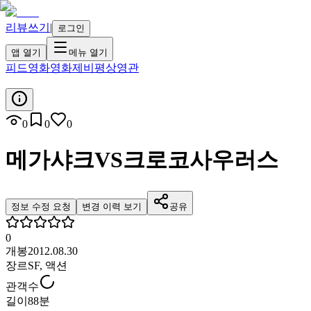
리뷰쓰기
|
로그인
앱 열기
메뉴 열기
피드
영화
영화제
비평
상영관
0
0
0
메가샤크VS크로코사우러스
정보 수정 요청
변경 이력 보기
공유
0
개봉
2012.08.30
장르
SF, 액션
관객수
길이
88분