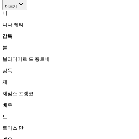
더보기
니
니나 레티
감독
블
블라디미르 드 퐁트네
감독
제
제임스 프랭코
배우
토
토마스 만