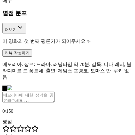
배우
별점 분포
더보기
이 영화의 첫 번째 평론가가 되어주세요 ✨
리뷰 작성하기
메모리아. 장르: 드라마. 러닝타임 약 70분. 감독: 니나 레티, 블
라디미르 드 퐁트네. 출연: 제임스 프랭코, 토마스 만. 쿠키 없
음
나
0
/
150
평점