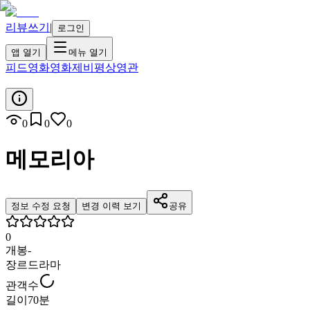
리뷰쓰기
|
로그인
앱 열기
메뉴 열기
피드
영화
영화제
비평
상영관
0
0
0
메모리아
정보 수정 요청
변경 이력 보기
공유
0
개봉
-
장르
드라마
관객수
길이
70분