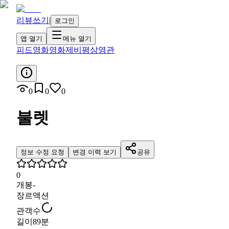
리뷰쓰기
|
로그인
앱 열기
메뉴 열기
피드
영화
영화제
비평
상영관
0
0
0
불렛
정보 수정 요청
변경 이력 보기
공유
0
개봉
-
장르
액션
관객수
길이
89분