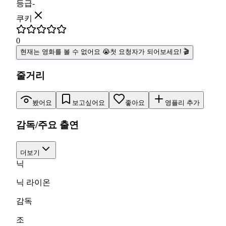
등급
-
쿠키
0
현재는 영화를 볼 수 없어요 😭
첫 요청자가 되어보세요! 🎬
줄거리
봤어요
보고싶어요
좋아요
영플리 추가
감독/주요 출연
더보기
닉
닉 라이온
감독
조