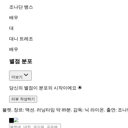
조나단 뱅스
배우
대
대니 트레조
배우
별점 분포
더보기
당신의 별점이 분포의 시작이에요 🌟
리뷰 작성하기
불렛. 장르: 액션. 러닝타임 약 89분. 감독: 닉 라이온. 출연: 조
나