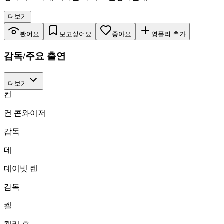
더보기
봤어요
보고싶어요
좋아요
영플리 추가
감독/주요 출연
더보기
컨
컨 콘와이저
감독
데
데이빗 렌
감독
켈