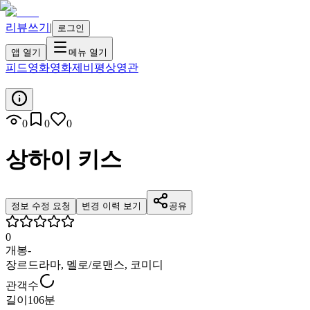
리뷰쓰기
|
로그인
앱 열기
메뉴 열기
피드
영화
영화제
비평
상영관
0
0
0
상하이 키스
정보 수정 요청
변경 이력 보기
공유
0
개봉
-
장르
드라마, 멜로/로맨스, 코미디
관객수
길이
106분