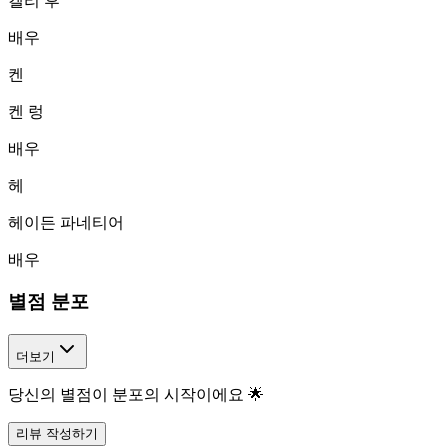
켈리 후
배우
켄
켄 렁
배우
헤
헤이든 파네티어
배우
별점 분포
더보기
당신의 별점이 분포의 시작이에요 🌟
리뷰 작성하기