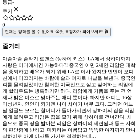
등급
-
쿠키
0
현재는 영화를 볼 수 없어요 😭
첫 요청자가 되어보세요! 🎬
줄거리
아슬아슬 줄타기 로맨스 (상하이 키스) | LA에서 상하이까지
사랑은 어디에서건 가능하다?! 중국인 이민 2세인 리암은 대학
을 중퇴하고 배우가 되기 위해 LA로 이사 왔지만 번번이 오디
션에서 미끄러지는 바람에 술과 여자로 나날을 보낸다. 중국인
피를 물려받았지만 철저한 미국인으로 살고 싶어하는 리암에
게 할리우드는 냉혹하기만 하다. 리암에게 기쁨을 주는 건 언
제나 밝은 미소로 맞아주는 애디 뿐이다. 하지만 애디는 16살
미성년자. 연인이 되기엔 나이 차이가 너무 크다. 그러던 어느
날 얼굴도 모르는 할머니가 돌아가시면서 상하이의 집을 리암
에게 물려주고 리암은 집을 팔기 위해 상하이로 건너간다. 처
음으로 중국 땅을 밟아본 리암은 상하이의 세련됨과 동포 사회
의 편안함에 반하고, 미키라는 아름답고 똑똑한 여자까지 만나
상하이로 아예 이사를 가기로 결정하는데…