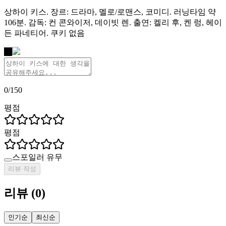
상하이 키스. 장르: 드라마, 멜로/로맨스, 코미디. 러닝타임 약
106분. 감독: 컨 콘와이저, 데이빗 렌. 출연: 켈리 후, 켄 렁, 헤이
든 파네티어. 쿠키 없음
나
0
/
150
평점
평점
스포일러 유무
리뷰 작성
리뷰
(
0
)
인기순
최신순