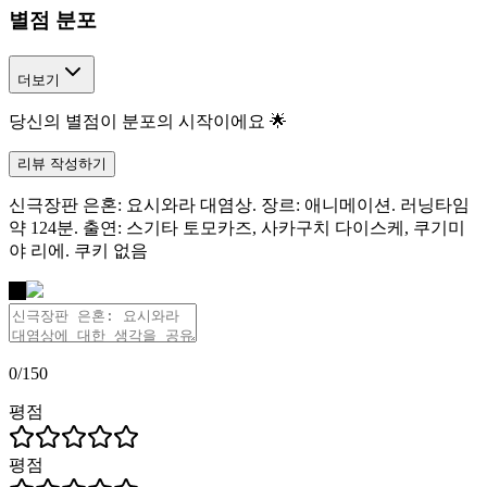
별점 분포
더보기
당신의 별점이 분포의 시작이에요 🌟
리뷰 작성하기
신극장판 은혼: 요시와라 대염상. 장르: 애니메이션. 러닝타임
약 124분. 출연: 스기타 토모카즈, 사카구치 다이스케, 쿠기미
야 리에. 쿠키 없음
나
0
/
150
평점
평점