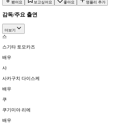
봤어요
보고싶어요
좋아요
영플리 추가
감독/주요 출연
더보기
스
스기타 토모카즈
배우
사
사카구치 다이스케
배우
쿠
쿠기미야 리에
배우