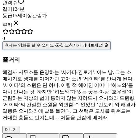
관객수
길이
124분
등급
15세이상관람가
쿠키
0
현재는 영화를 볼 수 없어요 😭
첫 요청자가 되어보세요! 🎬
줄거리
해결사 사무소를 운영하는 ‘사카타 긴토키’. 어느 날, 그는 소
매치기로 생계를 이어가던 고아 소년 ‘세이타’를 만나게 된다.
‘세이타’의 소원은 단 하나. 어릴 적 헤어진 어머니 ‘히노와’를
다시 만나는 것. 하지만 ‘히노와’가 있는 곳은 야왕 ‘호우센’이
군림하는 지상의 법이 통하지 않는 지하도시 요시와라 도원향.
‘세이타’의 간절한 소원을 외면할 수 없었던 ‘긴토키’와 해결사
일행은 요시와라에 발을 들인다. 그 선택은 도시를 뒤흔드는
거대한 충돌로 번지는데… 어둠을 단칼에 베어라.
더보기