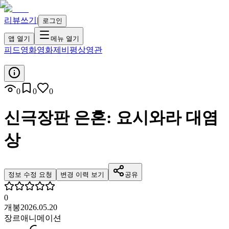
리뷰쓰기
|
로그인
앱 열기
메뉴 열기
피드
영화
영화제
비평
상영관
0
0
0
신극장판 은혼: 요시와라 대염
상
정보 수정 요청
변경 이력 보기
공유
0
개봉
2026.05.20
장르
애니메이션