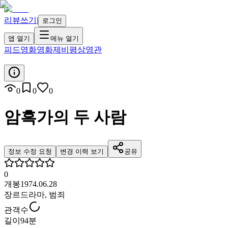
리뷰쓰기
|
로그인
앱 열기
메뉴 열기
피드
영화
영화제
비평
상영관
0
0
0
암흑가의 두 사람
정보 수정 요청
변경 이력 보기
공유
0
개봉
1974.06.28
장르
드라마, 범죄
관객수
길이
94분