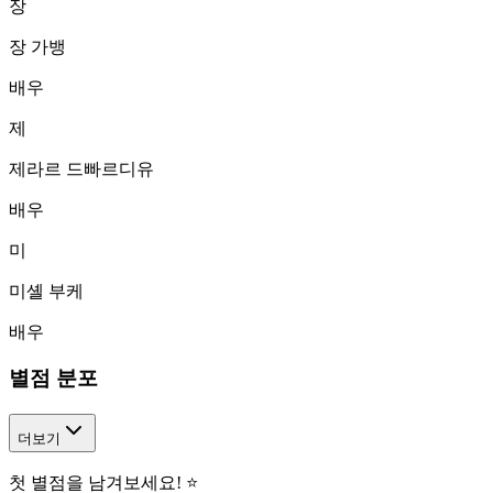
장
장 가뱅
배우
제
제라르 드빠르디유
배우
미
미셸 부케
배우
별점 분포
더보기
첫 별점을 남겨보세요! ⭐