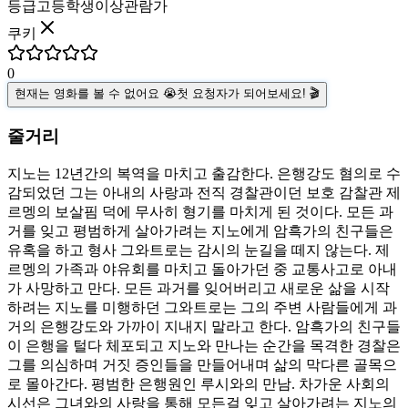
등급
고등학생이상관람가
쿠키
0
현재는 영화를 볼 수 없어요 😭
첫 요청자가 되어보세요! 🎬
줄거리
지노는 12년간의 복역을 마치고 출감한다. 은행강도 혐의로 수
감되었던 그는 아내의 사랑과 전직 경찰관이던 보호 감찰관 제
르멩의 보살핌 덕에 무사히 형기를 마치게 된 것이다. 모든 과
거를 잊고 평범하게 살아가려는 지노에게 암흑가의 친구들은
유혹을 하고 형사 그와트로는 감시의 눈길을 떼지 않는다. 제
르멩의 가족과 야유회를 마치고 돌아가던 중 교통사고로 아내
가 사망하고 만다. 모든 과거를 잊어버리고 새로운 삶을 시작
하려는 지노를 미행하던 그와트로는 그의 주변 사람들에게 과
거의 은행강도와 가까이 지내지 말라고 한다. 암흑가의 친구들
이 은행을 털다 체포되고 지노와 만나는 순간을 목격한 경찰은
그를 의심하며 거짓 증인들을 만들어내며 삶의 막다른 골목으
로 몰아간다. 평범한 은행원인 루시와의 만남. 차가운 사회의
시선은 그녀와의 사랑을 통해 모든걸 잊고 살아가려는 지노의