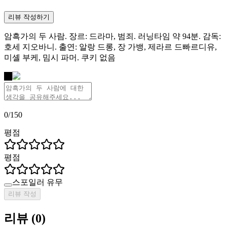
리뷰 작성하기
암흑가의 두 사람. 장르: 드라마, 범죄. 러닝타임 약 94분. 감독:
호세 지오바니. 출연: 알랑 드롱, 장 가뱅, 제라르 드빠르디유,
미셸 부케, 밈시 파머. 쿠키 없음
나
0
/
150
평점
평점
스포일러 유무
리뷰 작성
리뷰
(
0
)