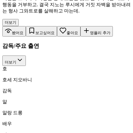
행동을 거부하고. 결국 지노는 루시에게 거짓 자백을 받아내려
는 형사 그와트로를 살해하고 마는데.
더보기
봤어요
보고싶어요
좋아요
영플리 추가
감독/주요 출연
더보기
호
호세 지오바니
감독
알
알랑 드롱
배우