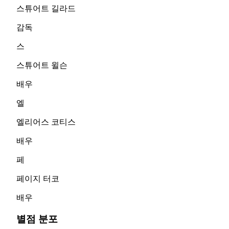
스튜어트 길라드
감독
스
스튜어트 윌슨
배우
엘
엘리어스 코티스
배우
페
페이지 터코
배우
별점 분포