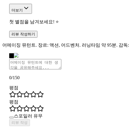
더보기
첫 별점을 남겨보세요! ⭐
리뷰 작성하기
어메이징 뮤턴트. 장르: 액션, 어드벤처. 러닝타임 약 95분. 감
나
0
/
150
평점
평점
스포일러 유무
리뷰 작성