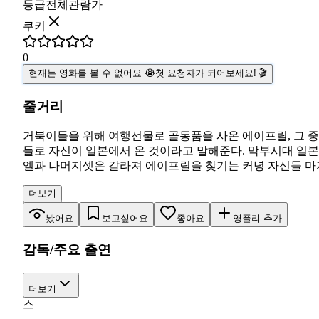
등급
전체관람가
쿠키
0
현재는 영화를 볼 수 없어요 😭
첫 요청자가 되어보세요! 🎬
줄거리
거북이들을 위해 여행선물로 골동품을 사온 에이프릴, 그 중
들로 자신이 일본에서 온 것이라고 말해준다. 막부시대 일
엘과 나머지셋은 갈라져 에이프릴을 찾기는 커녕 자신들 
더보기
봤어요
보고싶어요
좋아요
영플리 추가
감독/주요 출연
더보기
스