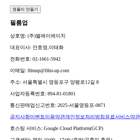
영플리 만들기
필름업
상호명:
(주)엘에이에이치
대표이사:
안효영,이태화
전화번호:
02-1661-5942
이메일:
filmup@film-up.com
주소:
서울특별시 영등포구 양평로12길 8
사업자등록번호:
894-81-01801
통신판매업신고번호:
2025-서울영등포-0871
공지사항
이벤트
이용약관
개인정보처리방침
유료서비스약관
호스팅 서비스:
Google Cloud Platform(GCP)
고객센터:
평일 10:00 - 17:00 (주말/공휴일 휴무)