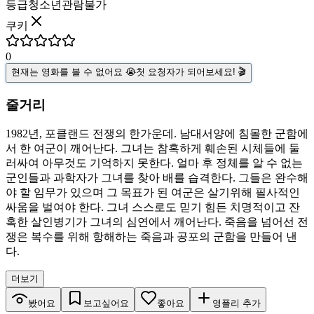
등급
청소년관람불가
쿠키
0
현재는 영화를 볼 수 없어요 😭
첫 요청자가 되어보세요! 🎬
줄거리
1982년, 포클랜드 전쟁의 한가운데. 남대서양에 침몰한 군함에
서 한 여군이 깨어난다. 그녀는 참혹하게 훼손된 시체들에 둘
러싸여 아무것도 기억하지 못한다. 얼마 후 정체를 알 수 없는
군인들과 과학자가 그녀를 찾아 배를 습격한다. 그들은 완수해
야 할 임무가 있으며 그 목표가 된 여군은 살기위해 필사적인
싸움을 벌여야 한다. 그녀 스스로도 믿기 힘든 치명적이고 잔
혹한 살인병기가 그녀의 심연에서 깨어난다. 죽음을 넘어선 전
쟁은 복수를 위해 항해하는 죽음과 공포의 군함을 만들어 낸
다.
더보기
봤어요
보고싶어요
좋아요
영플리 추가