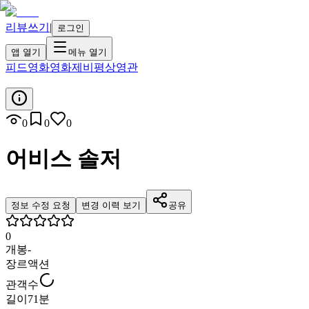
리뷰쓰기
|
로그인
앱 열기
메뉴 열기
피드
영화
영화제
비평
상영관
0
0
0
어비스 솔저
정보 수정 요청
변경 이력 보기
공유
0
개봉
-
장르
액션
관객수
길이
71분