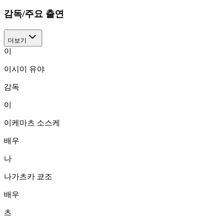
감독/주요 출연
더보기
이
이시이 유야
감독
이
이케마츠 소스케
배우
나
나가츠카 쿄조
배우
츠