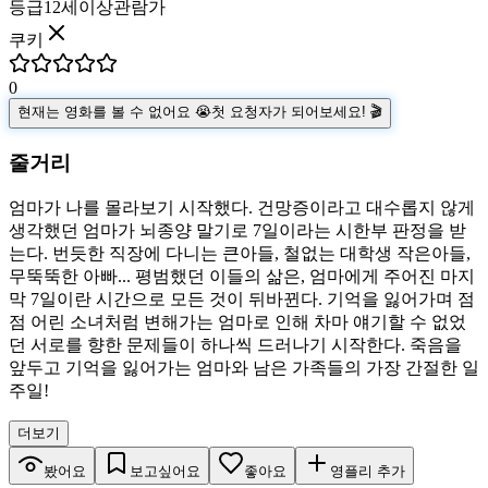
등급
12세이상관람가
쿠키
0
현재는 영화를 볼 수 없어요 😭
첫 요청자가 되어보세요! 🎬
줄거리
엄마가 나를 몰라보기 시작했다. 건망증이라고 대수롭지 않게
생각했던 엄마가 뇌종양 말기로 7일이라는 시한부 판정을 받
는다. 번듯한 직장에 다니는 큰아들, 철없는 대학생 작은아들,
무뚝뚝한 아빠... 평범했던 이들의 삶은, 엄마에게 주어진 마지
막 7일이란 시간으로 모든 것이 뒤바뀐다. 기억을 잃어가며 점
점 어린 소녀처럼 변해가는 엄마로 인해 차마 얘기할 수 없었
던 서로를 향한 문제들이 하나씩 드러나기 시작한다. 죽음을
앞두고 기억을 잃어가는 엄마와 남은 가족들의 가장 간절한 일
주일!
더보기
봤어요
보고싶어요
좋아요
영플리 추가