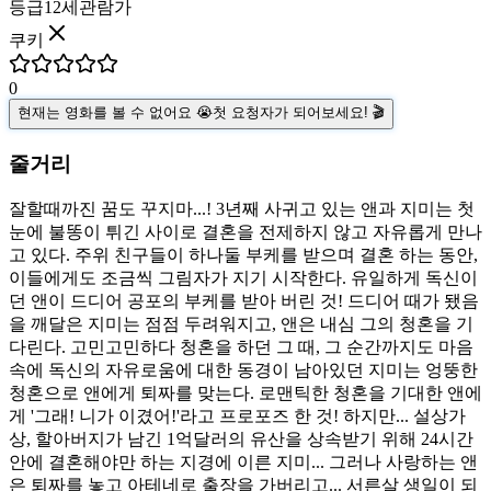
등급
12세관람가
쿠키
0
현재는 영화를 볼 수 없어요 😭
첫 요청자가 되어보세요! 🎬
줄거리
잘할때까진 꿈도 꾸지마...! 3년째 사귀고 있는 앤과 지미는 첫
눈에 불똥이 튀긴 사이로 결혼을 전제하지 않고 자유롭게 만나
고 있다. 주위 친구들이 하나둘 부케를 받으며 결혼 하는 동안,
이들에게도 조금씩 그림자가 지기 시작한다. 유일하게 독신이
던 앤이 드디어 공포의 부케를 받아 버린 것! 드디어 때가 됐음
을 깨달은 지미는 점점 두려워지고, 앤은 내심 그의 청혼을 기
다린다. 고민고민하다 청혼을 하던 그 때, 그 순간까지도 마음
속에 독신의 자유로움에 대한 동경이 남아있던 지미는 엉뚱한
청혼으로 앤에게 퇴짜를 맞는다. 로맨틱한 청혼을 기대한 앤에
게 '그래! 니가 이겼어!'라고 프로포즈 한 것! 하지만... 설상가
상, 할아버지가 남긴 1억달러의 유산을 상속받기 위해 24시간
안에 결혼해야만 하는 지경에 이른 지미... 그러나 사랑하는 앤
은 퇴짜를 놓고 아테네로 출장을 가버리고... 서른살 생일이 되