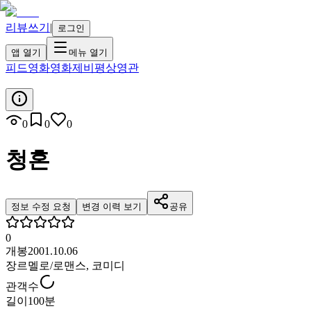
리뷰쓰기
|
로그인
앱 열기
메뉴 열기
피드
영화
영화제
비평
상영관
0
0
0
청혼
정보 수정 요청
변경 이력 보기
공유
0
개봉
2001.10.06
장르
멜로/로맨스, 코미디
관객수
길이
100분