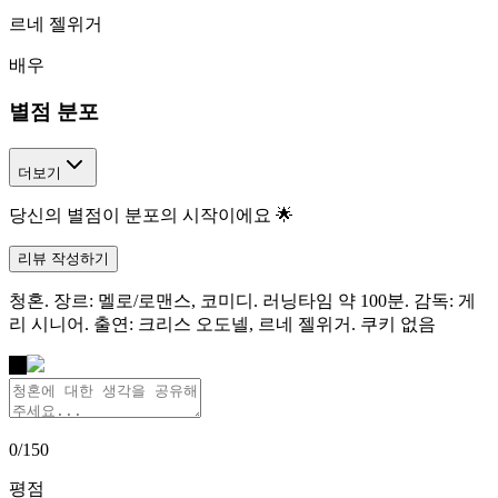
르네 젤위거
배우
별점 분포
더보기
당신의 별점이 분포의 시작이에요 🌟
리뷰 작성하기
청혼. 장르: 멜로/로맨스, 코미디. 러닝타임 약 100분. 감독: 게
리 시니어. 출연: 크리스 오도넬, 르네 젤위거. 쿠키 없음
나
0
/
150
평점