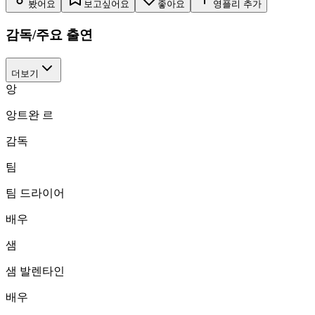
봤어요
보고싶어요
좋아요
영플리 추가
감독/주요 출연
더보기
앙
앙트완 르
감독
팀
팀 드라이어
배우
샘
샘 발렌타인
배우