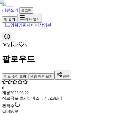
리뷰쓰기
|
로그인
앱 열기
메뉴 열기
피드
영화
영화제
비평
상영관
0
0
0
팔로우드
정보 수정 요청
변경 이력 보기
공유
0
개봉
2023.03.22
장르
공포(호러), 미스터리, 스릴러
관객수
길이
96분