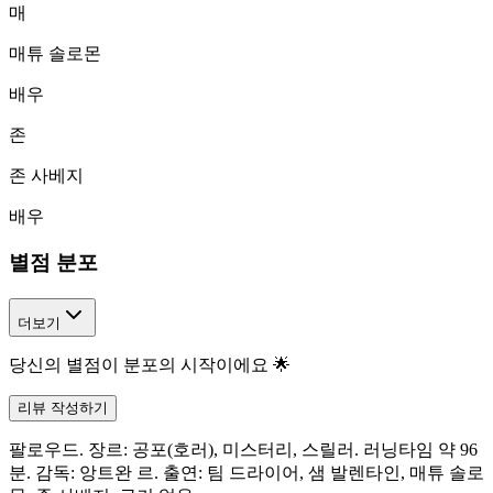
매
매튜 솔로몬
배우
존
존 사베지
배우
별점 분포
더보기
당신의 별점이 분포의 시작이에요 🌟
리뷰 작성하기
팔로우드. 장르: 공포(호러), 미스터리, 스릴러. 러닝타임 약 96
분. 감독: 앙트완 르. 출연: 팀 드라이어, 샘 발렌타인, 매튜 솔로