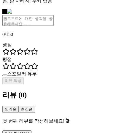
몬, 존 사베지. 쿠키 없음
나
0
/
150
평점
평점
스포일러 유무
리뷰 작성
리뷰
(
0
)
인기순
최신순
첫 번째 리뷰를 작성해보세요! 🎬