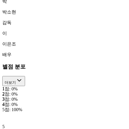
박
박소현
감독
이
이은조
배우
별점 분포
더보기
1
1
점:
0
%
2
2
점:
0
%
3
3
점:
0
%
4
4
점:
0
%
5
점:
100
%
5