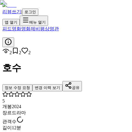
리뷰쓰기
|
로그인
앱 열기
메뉴 열기
피드
영화
영화제
비평
상영관
2
2
2
호수
정보 수정 요청
변경 이력 보기
공유
5
개봉
2024
장르
드라마
관객수
길이
12분