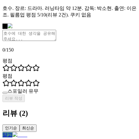
호수. 장르: 드라마. 러닝타임 약 12분. 감독: 박소현. 출연: 이은
조. 필름업 평점 5/10(리뷰 2건). 쿠키 없음
나
0
/
150
평점
평점
스포일러 유무
리뷰 작성
리뷰
(
2
)
인기순
최신순
알고