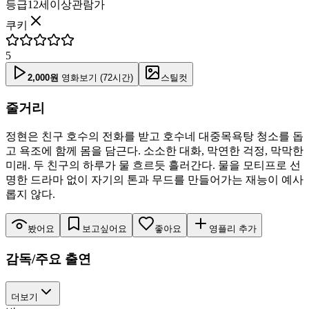
등급
12세이상관람가
쿠키
5
2,000
원
영화보기 (72시간)
스틸컷
줄거리
정현은 친구 호수의 전화를 받고 호수네 대중목욕탕 청소를 돕
고 욕조에 함께 몸을 담근다. 소소한 대화, 막연한 걱정, 막막한
미래. 두 친구의 하루가 물 흐르듯 흘러간다. 물을 모티프로 선
명한 드라마 없이 자기의 톤과 무드를 만들어가는 재능이 예사
롭지 않다.
봤어요
보고싶어요
좋아요
영플리 추가
감독/주요 출연
더보기