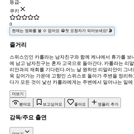
등급
-
쿠키
0
현재는 영화를 볼 수 없어요 😭
첫 요청자가 되어보세요! 🎬
줄거리
스위스인인 카롤라는 남자친구와 함께 케냐에서 휴가를 보내
에 남고 남자친구는 혼자 고국으로 돌아간다. 카롤라는 리
리안과의 재회를 기다린다.어느 날 원하던 리말리안이 그녀
욱 깊어가는 가운데 고향인 스위스로 돌아가 주변을 정리하고
다가 모든 것이 낯선 카롤라에게는 주변에서 일어나는 일에 이
더보기
봤어요
보고싶어요
좋아요
영플리 추가
감독/주요 출연
더보기