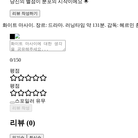
당신의 별점이 분포의 시작이에요 🌟
리뷰 작성하기
화이트 마사이. 장르: 드라마. 러닝타임 약 131분. 감독: 헤르민
나
0
/
150
평점
평점
스포일러 유무
리뷰 작성
리뷰
(
0
)
인기순
최신순