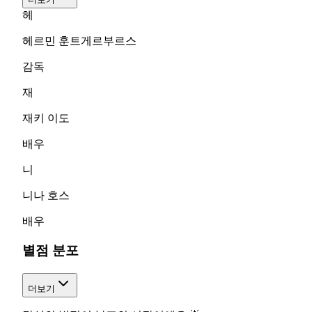
헤
헤르민 훈트게르부르스
감독
재
재키 이도
배우
니
니나 호스
배우
별점 분포
더보기