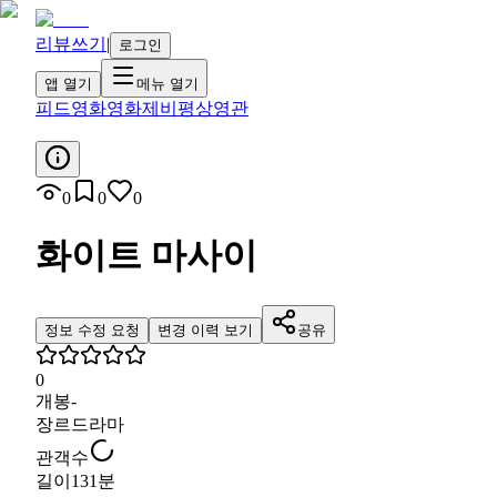
리뷰쓰기
|
로그인
앱 열기
메뉴 열기
피드
영화
영화제
비평
상영관
0
0
0
화이트 마사이
정보 수정 요청
변경 이력 보기
공유
0
개봉
-
장르
드라마
관객수
길이
131분