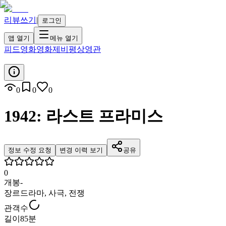
리뷰쓰기
|
로그인
앱 열기
메뉴 열기
피드
영화
영화제
비평
상영관
0
0
0
1942: 라스트 프라미스
정보 수정 요청
변경 이력 보기
공유
0
개봉
-
장르
드라마, 사극, 전쟁
관객수
길이
85분