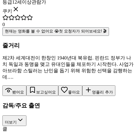
등급
12세이상관람가
쿠키
0
현재는 영화를 볼 수 없어요 😭
첫 요청자가 되어보세요! 🎬
줄거리
제2차 세계대전이 한창인 1940년대 북유럽. 핀란드 정부가 나
치 독일과 동맹을 맺고 유대인들을 체포하기 시작한다. 사업가
아브라함 스틸러는 난민을 돕기 위해 위험한 선택을 감행하는
데….
봤어요
보고싶어요
좋아요
영플리 추가
감독/주요 출연
더보기
클