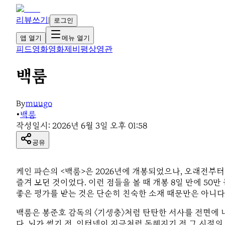
리뷰쓰기
|
로그인
앱 열기
메뉴 열기
피드
영화
영화제
비평
상영관
백룸
By
muugo
•
백룸
작성일시:
2026년 6월 3일 오후 01:58
공유
케인 파슨의 <백룸>은 2026년에 개봉되었으나, 오래전부터 
즐겨 보던 것이었다. 이런 점들을 볼 때 개봉 8일 만에 50
좋은 평가를 받는 것은 단순히 친숙한 소재 때문만은 아니다
백룸은 봉준호 감독의 〈기생충〉처럼 탄탄한 서사를 전면에 
다. 뇌가 썩기 전, 인터넷이 지금처럼 독해지기 전 그 시절