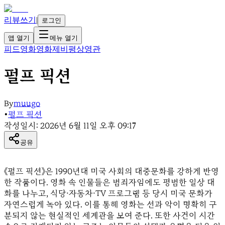
리뷰쓰기
|
로그인
앱 열기
메뉴 열기
피드
영화
영화제
비평
상영관
펄프 픽션
By
muugo
•
펄프 픽션
작성일시:
2026년 6월 11일 오후 09:17
공유
《펄프 픽션》은 1990년대 미국 사회의 대중문화를 강하게 반영
한 작품이다. 영화 속 인물들은 범죄자임에도 평범한 일상 대
화를 나누고, 식당·자동차·TV 프로그램 등 당시 미국 문화가
자연스럽게 녹아 있다. 이를 통해 영화는 선과 악이 명확히 구
분되지 않는 현실적인 세계관을 보여 준다. 또한 사건이 시간