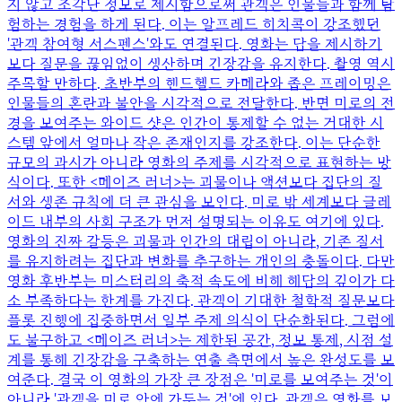
지 않고 조각난 정보로 제시함으로써 관객은 인물들과 함께 탐
험하는 경험을 하게 된다. 이는 알프레드 히치콕이 강조했던
'관객 참여형 서스펜스'와도 연결된다. 영화는 답을 제시하기
보다 질문을 끊임없이 생산하며 긴장감을 유지한다. 촬영 역시
주목할 만하다. 초반부의 핸드헬드 카메라와 좁은 프레이밍은
인물들의 혼란과 불안을 시각적으로 전달한다. 반면 미로의 전
경을 보여주는 와이드 샷은 인간이 통제할 수 없는 거대한 시
스템 앞에서 얼마나 작은 존재인지를 강조한다. 이는 단순한
규모의 과시가 아니라 영화의 주제를 시각적으로 표현하는 방
식이다. 또한 <메이즈 러너>는 괴물이나 액션보다 집단의 질
서와 생존 규칙에 더 큰 관심을 보인다. 미로 밖 세계보다 글레
이드 내부의 사회 구조가 먼저 설명되는 이유도 여기에 있다.
영화의 진짜 갈등은 괴물과 인간의 대립이 아니라, 기존 질서
를 유지하려는 집단과 변화를 추구하는 개인의 충돌이다. 다만
영화 후반부는 미스터리의 축적 속도에 비해 해답의 깊이가 다
소 부족하다는 한계를 가진다. 관객이 기대한 철학적 질문보다
플롯 진행에 집중하면서 일부 주제 의식이 단순화된다. 그럼에
도 불구하고 <메이즈 러너>는 제한된 공간, 정보 통제, 시점 설
계를 통해 긴장감을 구축하는 연출 측면에서 높은 완성도를 보
여준다. 결국 이 영화의 가장 큰 장점은 '미로를 보여주는 것'이
아니라 '관객을 미로 안에 가두는 것'에 있다. 관객은 영화를 보