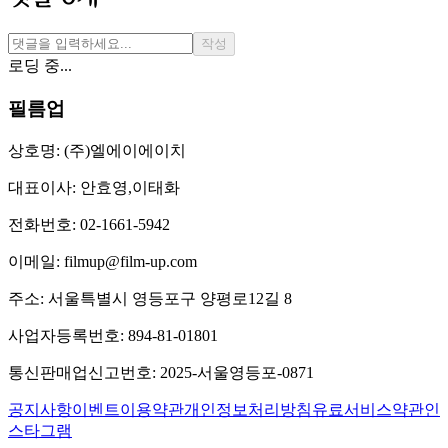
작성
로딩 중...
필름업
상호명:
(주)엘에이에이치
대표이사:
안효영,이태화
전화번호:
02-1661-5942
이메일:
filmup@film-up.com
주소:
서울특별시 영등포구 양평로12길 8
사업자등록번호:
894-81-01801
통신판매업신고번호:
2025-서울영등포-0871
공지사항
이벤트
이용약관
개인정보처리방침
유료서비스약관
인
스타그램