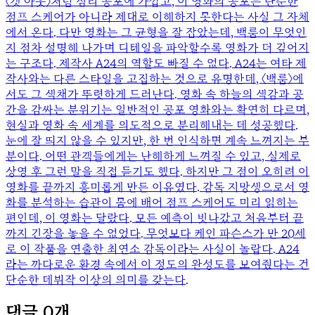
〈겟 아웃〉처럼 심리 공포에 가깝고, 이 영화의 공포는 단순한
점프 스케어가 아니라 제대로 이해하지 못한다는 사실 그 자체
에서 온다. 다만 영화는 그 균형을 잘 잡았는데, 백룸이 무엇인
지 점차 설명해 나가며 디테일을 파악할수록 영화가 더 깊어지
는 구조다. 제작사 A24의 역할도 빠질 수 없다. A24는 여타 제
작사와는 다른 스타일을 고집하는 것으로 유명한데, 〈백룸〉에
서도 그 색채가 뚜렷하게 드러난다. 영화 속 하늘의 색감과 공
간을 감싸는 분위기는 일반적인 공포 영화와는 확연히 다르며,
현실과 영화 속 세계를 의도적으로 분리해내는 데 성공했다.
눈에 잘 띄지 않을 수 있지만, 한 번 인식하면 계속 느껴지는 부
분이다. 어떤 관객들에게는 난해하게 느껴질 수 있고, 실제로
상영 후 그런 말을 직접 듣기도 했다. 하지만 그 점이 오히려 이
영화를 끝까지 흥미롭게 만든 이유였다. 감독 지망생으로서 영
화를 분석하는 습관이 몸에 배어 점프 스케어도 미리 읽히는
편인데, 이 영화는 달랐다. 모든 예측이 빗나갔고 처음부터 끝
까지 긴장을 놓을 수 없었다. 무엇보다 케인 파슨스가 만 20세
로 이 작품을 연출한 최연소 감독이라는 사실이 놀랍다. A24
라는 까다로운 환경 속에서 이 정도의 완성도를 보여줬다는 건
단순한 데뷔작 이상의 의미를 갖는다.
댓글
0
개